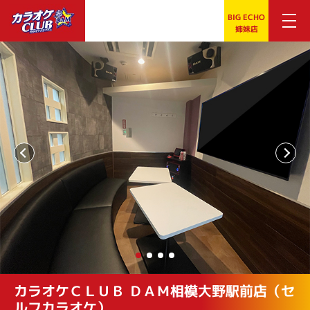
BIG ECHO
姉妹店
カラオケＣＬＵＢ ＤＡＭ相模大野駅前店（セ
ルフカラオケ）