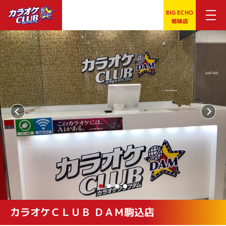
BIG ECHO
姉妹店
カラオケＣＬＵＢ ＤＡＭ駒込店