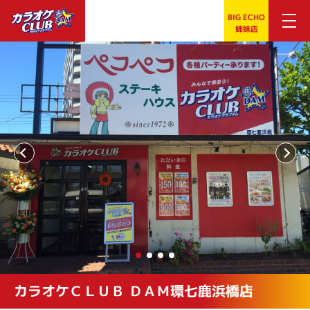
BIG ECHO
姉妹店
カラオケＣＬＵＢ ＤＡＭ環七鹿浜橋店