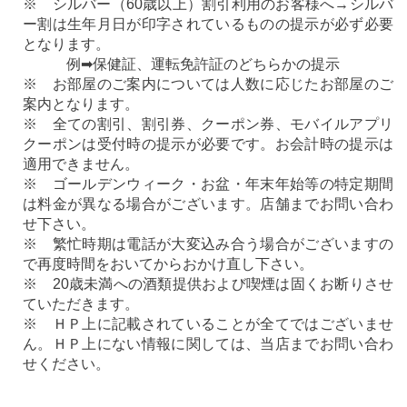
※ シルバー（60歳以上）割引利用のお客様へ→シルバ
ー割は生年月日が印字されているものの提示が必ず必要
となります。
例➡保健証、運転免許証のどちらかの提示
※ お部屋のご案内については人数に応じたお部屋のご
案内となります。
※ 全ての割引、割引券、クーポン券、モバイルアプリ
クーポンは受付時の提示が必要です。お会計時の提示は
適用できません。
※ ゴールデンウィーク・お盆・年末年始等の特定期間
は料金が異なる場合がございます。店舗までお問い合わ
せ下さい。
※ 繁忙時期は電話が大変込み合う場合がございますの
で再度時間をおいてからおかけ直し下さい。
※ 20歳未満への酒類提供および喫煙は固くお断りさせ
ていただきます。
※ ＨＰ上に記載されていることが全てではございませ
ん。ＨＰ上にない情報に関しては、当店までお問い合わ
せください。